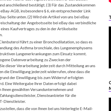
und anschließend bestätigt. (3) Für das Zustandekommen
e eBay-AGB, insbesondere § 6, ein entsprechender Link
eBay-Seite unten. (2) Wird ein Artikel von uns bei eBay
r Freischaltung der Angebotsseite bei eBay das verbindliche
ines Kaufvertrages zu den in der Artikelseite
n.
lenbuterol führt zu einer Bronchodilatation, so dass es
handlung des Asthma bronchiale, des Lungenemphysems
struktiven Lungenerkrankungen zum Einsatz kommt.
zogene Datenverarbeitung zu Zwecken der
ie dieser Verarbeitung jederzeit durch Mitteilung an uns
n die Einwilligung jederzeit widerrufen, ohne dass die
rund der Einwilligung bis zum Widerruf erfolgten
rd. Eine Weitergabe Ihrer Daten erfolgt dabei
on Ihnen gewählten Versandunternehmen und
ahlungsdienstleister, Diensteanbieter für die
T-Dienstleister.
zustellen, dass die von Ihnen bei uns hinterlegte E-Mail-