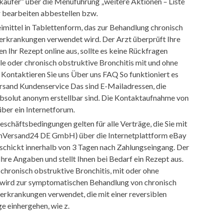
käufer“ über die Menüführung „weitere Aktionen – Liste
 bearbeiten abbestellen bzw.
eimittel in Tablettenform, das zur Behandlung chronisch
rkrankungen verwendet wird. Der Arzt überprüft Ihre
en Ihr Rezept online aus, sollte es keine Rückfragen
e oder chronisch obstruktive Bronchitis mit und ohne
ontaktieren Sie uns Über uns FAQ So funktioniert es
rsand Kundenservice Das sind E-Mailadressen, die
absolut anonym erstellbar sind. Die Kontaktaufnahme von
er ein Internetforum.
schäftsbedingungen gelten für alle Verträge, die Sie mit
minVersand24 DE GmbH) über die Internetplattform eBay
rschickt innerhalb von 3 Tagen nach Zahlungseingang. Der
hre Angaben und stellt Ihnen bei Bedarf ein Rezept aus.
chronisch obstruktive Bronchitis, mit oder ohne
ird zur symptomatischen Behandlung von chronisch
rkrankungen verwendet, die mit einer reversiblen
 einhergehen, wie z.