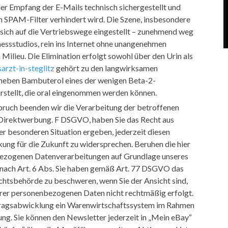
der Empfang der E-Mails technisch sichergestellt und
h SPAM-Filter verhindert wird. Die Szene, insbesondere
 sich auf die Vertriebswege eingestellt – zunehmend weg
nessstudios, rein ins Internet ohne unangenehmen
ilieu. Die Elimination erfolgt sowohl über den Urin als
arzt-in-steglitz
gehört zu den langwirksamen
 neben Bambuterol eines der wenigen Beta-2-
tellt, die oral eingenommen werden können.
ruch beenden wir die Verarbeitung der betroffenen
irektwerbung. F DSGVO, haben Sie das Recht aus
rer besonderen Situation ergeben, jederzeit diesen
ung für die Zukunft zu widersprechen. Beruhen die hier
ezogenen Datenverarbeitungen auf Grundlage unseres
 nach Art. 6 Abs. Sie haben gemäß Art. 77 DSGVO das
ichtsbehörde zu beschweren, wenn Sie der Ansicht sind,
hrer personenbezogenen Daten nicht rechtmäßig erfolgt.
ragsabwicklung ein Warenwirtschaftssystem im Rahmen
ung. Sie können den Newsletter jederzeit in „Mein eBay“