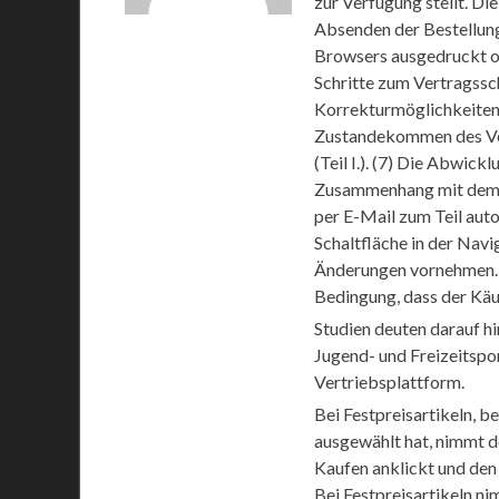
zur Verfügung stellt. Di
Absenden der Bestellung
Browsers ausgedruckt od
Schritte zum Vertragssch
Korrekturmöglichkeiten
Zustandekommen des Ve
(Teil I.). (7) Die Abwick
Zusammenhang mit dem V
per E-Mail zum Teil auto
Schaltfläche in der Navi
Änderungen vornehmen. 
Bedingung, dass der Käu
Studien deuten darauf h
Jugend- und Freizeitspor
Vertriebsplattform.
Bei Festpreisartikeln, b
ausgewählt hat, nimmt d
Kaufen anklickt und den
Bei Festpreisartikeln n