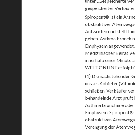
unter „Gespeicherte Ver
gespeicherter Verkäufer
Spiropent® ist ein Arzn
obstruktiver Atemwegse
Antworten und stellt Ihn
geben. Asthma bronchial
Emphysem angewendet. K
Medizinischer Beirat Ve
innerhalb einer Minute 
WELT ONLINE erfolgt üb
(1) Die nachstehenden Ge
uns als Anbieter (Vita
schließen. Verkäufer ve
behandelnde Arzt prüft I
Asthma bronchiale oder 
Emphysem. Spiropent® w
obstruktiven Atemwegse
Verengung der Atemwege