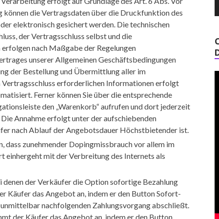
e Verarbeitung erfolgt auf Grundlage des Art. 6 Abs. Vor
 können die Vertragsdaten über die Druckfunktion des
er elektronisch gesichert werden. Die technischen
luss, der Vertragsschluss selbst und die
 erfolgen nach Maßgabe der Regelungen
rtrages unserer Allgemeinen Geschäftsbedingungen
lung der Bestellung und Übermittlung aller im
ertragsschluss erforderlichen Informationen erfolgt
matisiert. Ferner können Sie über die entsprechende
gationsleiste den „Warenkorb“ aufrufen und dort jederzeit
Die Annahme erfolgt unter der aufschiebenden
fer nach Ablauf der Angebotsdauer Höchstbietender ist.
in, dass zunehmender Dopingmissbrauch vor allem im
t einhergeht mit der Verbreitung des Internets als
ei denen der Verkäufer die Option sofortige Bezahlung
er Käufer das Angebot an, indem er den Button Sofort-
 unmittelbar nachfolgenden Zahlungsvorgang abschließt.
immt der Käufer das Angebot an, indem er den Button