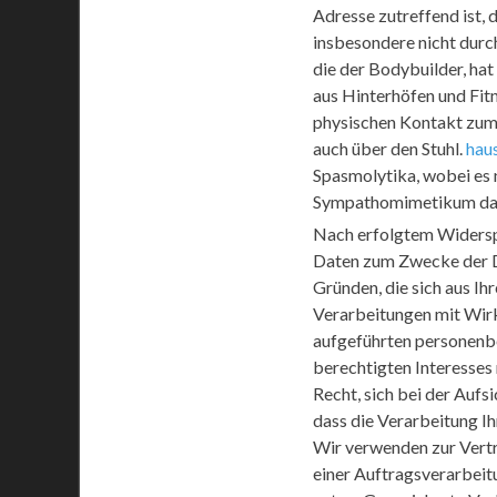
Adresse zutreffend ist, 
insbesondere nicht durc
die der Bodybuilder, hat
aus Hinterhöfen und Fit
physischen Kontakt zum M
auch über den Stuhl.
haus
Spasmolytika, wobei es
Sympathomimetikum dars
Nach erfolgtem Widersp
Daten zum Zwecke der D
Gründen, die sich aus Ih
Verarbeitungen mit Wirk
aufgeführten personenb
berechtigten Interesses
Recht, sich bei der Aufs
dass die Verarbeitung I
Wir verwenden zur Vert
einer Auftragsverarbeit